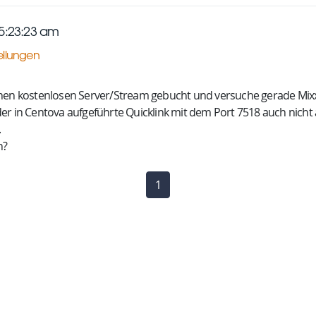
05:23:23 am
tellungen
nen kostenlosen Server/Stream gebucht und versuche gerade Mixxx 2
er in Centova aufgeführte Quicklink mit dem Port 7518 auch nicht a
.
h?
1
(current)