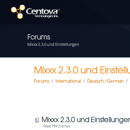
Forums
Mixxx 2.3.0 und Einstellungen
Mixxx 2.3.0 und Einstel
Forums
International
Deutsch / German
Mixxx 2.3.0 und Einstellunge
Read 78415 times