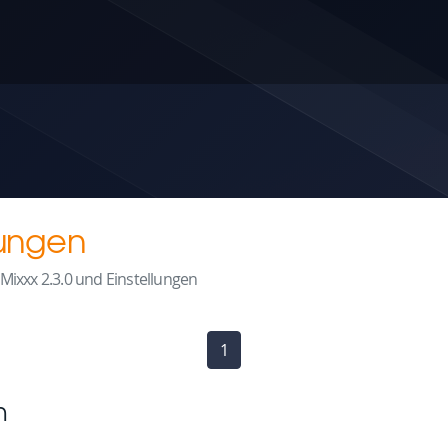
lungen
Mixxx 2.3.0 und Einstellungen
1
(current)
n