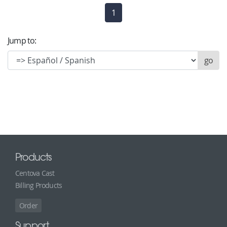
1
(current)
Jump to:
Products
Centova Cast
Billing Products
Order
Support